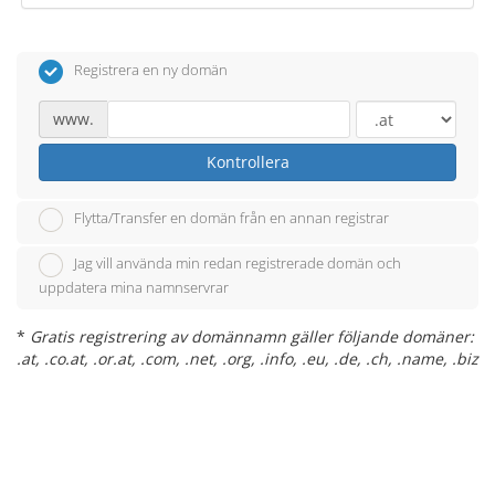
Registrera en ny domän
www.
Kontrollera
Flytta/Transfer en domän från en annan registrar
Jag vill använda min redan registrerade domän och
uppdatera mina namnservrar
*
Gratis registrering av domännamn gäller följande domäner:
.at, .co.at, .or.at, .com, .net, .org, .info, .eu, .de, .ch, .name, .biz