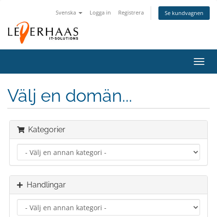
Svenska
Logga in
Registrera
Se kundvagnen
Växla
navig
Välj en domän...
Kategorier
Handlingar