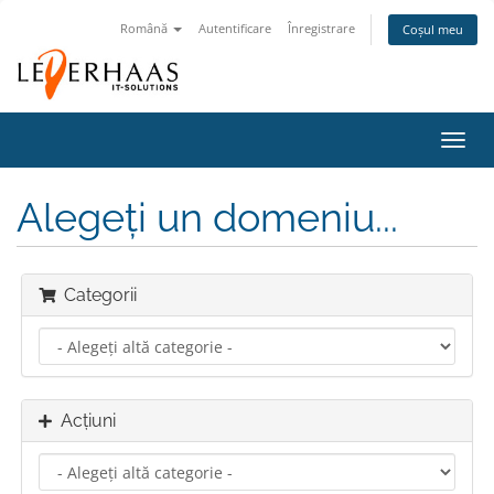
Română
Autentificare
Înregistrare
Coșul meu
Navi
Toggl
Alegeți un domeniu...
Categorii
Acțiuni