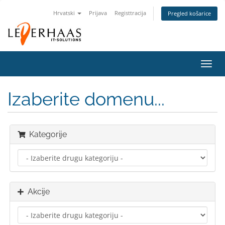
Hrvatski
Prijava
Registtracija
Pregled košarice
Preba
navig
Izaberite domenu...
Kategorije
Akcije