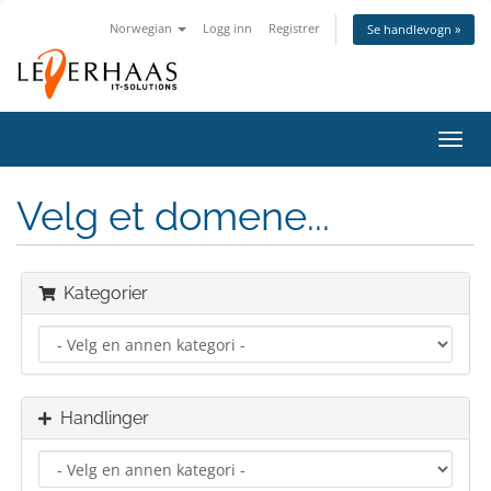
Norwegian
Logg inn
Registrer
Se handlevogn »
Bytt
navig
Velg et domene...
Kategorier
Handlinger