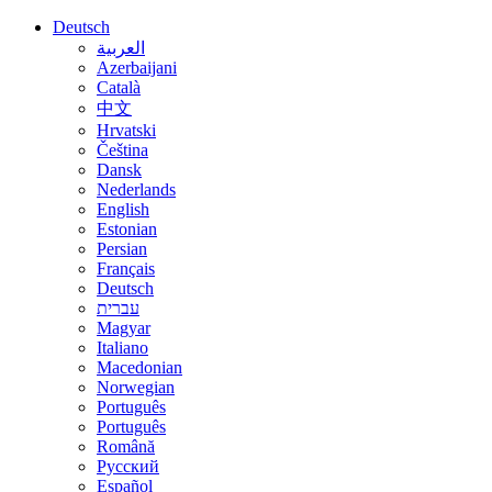
Deutsch
العربية
Azerbaijani
Català
中文
Hrvatski
Čeština
Dansk
Nederlands
English
Estonian
Persian
Français
Deutsch
עברית
Magyar
Italiano
Macedonian
Norwegian
Português
Português
Română
Русский
Español