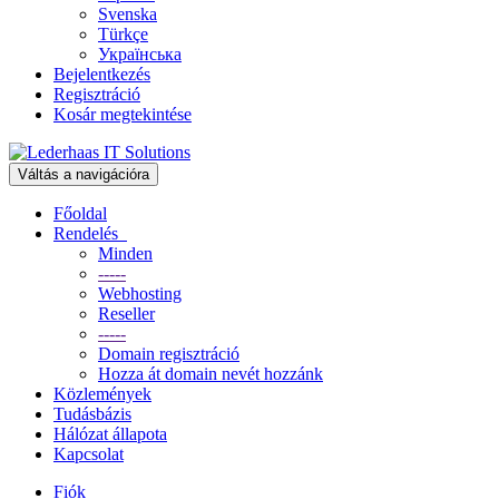
Svenska
Türkçe
Українська
Bejelentkezés
Regisztráció
Kosár megtekintése
Váltás a navigációra
Főoldal
Rendelés
Minden
-----
Webhosting
Reseller
-----
Domain regisztráció
Hozza át domain nevét hozzánk
Közlemények
Tudásbázis
Hálózat állapota
Kapcsolat
Fiók