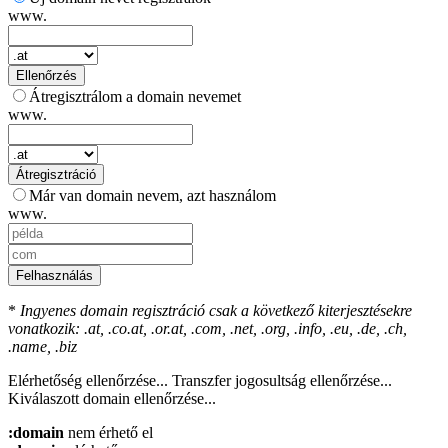
www.
Ellenőrzés
Átregisztrálom a domain nevemet
www.
Átregisztráció
Már van domain nevem, azt használom
www.
Felhasználás
*
Ingyenes domain regisztráció csak a következő kiterjesztésekre
vonatkozik: .at, .co.at, .or.at, .com, .net, .org, .info, .eu, .de, .ch,
.name, .biz
Elérhetőség ellenőrzése...
Transzfer jogosultság ellenőrzése...
Kiválaszott domain ellenőrzése...
:domain
nem érhető el