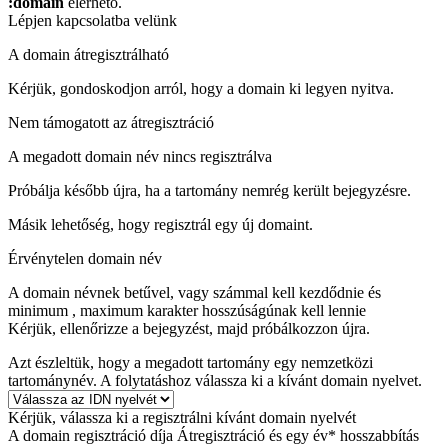
:domain
elérhető.
Lépjen kapcsolatba velünk
A domain átregisztrálható
Kérjük, gondoskodjon arról, hogy a domain ki legyen nyitva.
Nem támogatott az átregisztráció
A megadott domain név nincs regisztrálva
Próbálja később újra, ha a tartomány nemrég került bejegyzésre.
Másik lehetőség, hogy regisztrál egy új domaint.
Érvénytelen domain név
A domain névnek betűvel, vagy számmal kell kezdődnie
és
minimum
, maximum
karakter hosszúságúnak kell lennie
Kérjük, ellenőrizze a bejegyzést, majd próbálkozzon újra.
Azt észleltük, hogy a megadott tartomány egy nemzetközi
tartománynév. A folytatáshoz válassza ki a kívánt domain nyelvet.
Kérjük, válassza ki a regisztrálni kívánt domain nyelvét
A domain regisztráció díja
Átregisztráció és egy év* hosszabbítás