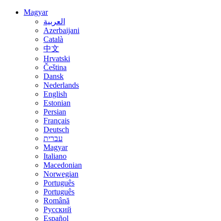
Magyar
العربية
Azerbaijani
Català
中文
Hrvatski
Čeština
Dansk
Nederlands
English
Estonian
Persian
Français
Deutsch
עברית
Magyar
Italiano
Macedonian
Norwegian
Português
Português
Română
Русский
Español