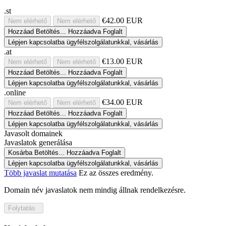
.st
€42.00 EUR
Nem elérhető
Nem elérhető
Hozzáad
Betöltés...
Hozzáadva
Foglalt
Lépjen kapcsolatba ügyfélszolgálatunkkal, vásárlás
.at
€13.00 EUR
Nem elérhető
Nem elérhető
Hozzáad
Betöltés...
Hozzáadva
Foglalt
Lépjen kapcsolatba ügyfélszolgálatunkkal, vásárlás
.online
€34.00 EUR
Nem elérhető
Nem elérhető
Hozzáad
Betöltés...
Hozzáadva
Foglalt
Lépjen kapcsolatba ügyfélszolgálatunkkal, vásárlás
Javasolt domainek
Javaslatok generálása
Kosárba
Betöltés...
Hozzáadva
Foglalt
Lépjen kapcsolatba ügyfélszolgálatunkkal, vásárlás
Több javaslat mutatása
Ez az összes eredmény.
Domain név javaslatok nem mindig állnak rendelkezésre.
Folytatás