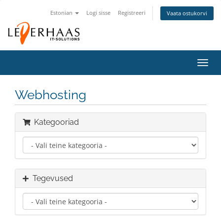
Estonian
Logi sisse
Registreeri
Vaata ostukorvi
Lülit
navig
Webhosting
Kategooriad
Tegevused