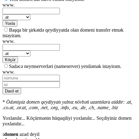
www.
Yoxla
Başqa bir şirkətdə qeydiyyatda olan domeni transfer etmək
istəyirəm.
www.
Köçür
Sadəcə neymserverləri (nameserver) yeniləmək istəyirəm.
www.
Daxil et
*
Ödənişsiz domen qeydiyyatı yalnız növbəti uzantılara aiddir: .at,
.co.at, .or.at, .com, .net, .org, .info, .eu, .de, .ch, .name, .biz
Yoxlanılır...
Köçürmənin hüquqiliyi yoxlanılır...
Seçdiyiniz domen
yoxlanılır...
:domen
azad deyil