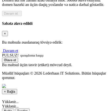
Domen adı hər zaman azad olmaya bilər. Səbətə əlavə etdiyiniz
domen hazırki an üçün dəqiq yoxlanılır və nəticə dərhal göstərilir.
Davam et
Səbətə əlavə edildi
×
Bu məhsula əsaslanaraq tövsiyə edirik:
Davam et
PULSUZ!
quraşdırma haqqı
Əlavə et
Bu məhsul üçün təsvir (etiket) mövcud deyil.
Müəllif hüquqları © 2026 Lederhaas IT Solutions. Bütün hüquqlar
qorunur.
×
Bağla
Yüklənir...
Yüklənir...