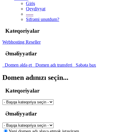
Giriş
Qeydiyyat
-----
Şifrəmi unutdum?
Kateqoriyalar
Webhosting
Reseller
Əməliyyatlar
Domen əldə et
Domen adı transferi
Səbətə bax
Domen adınızı seçin...
Kateqoriyalar
Əməliyyatlar
Yeni domen adı əlavə etmək istəyirəm.