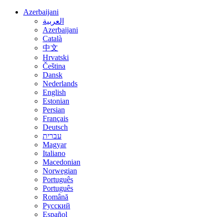
Azerbaijani
العربية
Azerbaijani
Català
中文
Hrvatski
Čeština
Dansk
Nederlands
English
Estonian
Persian
Français
Deutsch
עברית
Magyar
Italiano
Macedonian
Norwegian
Português
Português
Română
Русский
Español