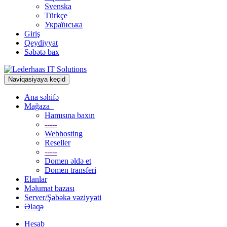
Svenska
Türkçe
Українська
Giriş
Qeydiyyat
Səbətə bax
Naviqasiyaya keçid
Ana səhifə
Mağaza
Hamısına baxın
-----
Webhosting
Reseller
-----
Domen əldə et
Domen transferi
Elanlar
Məlumat bazası
Server/Şəbəkə vəziyyəti
Əlaqə
Hesab