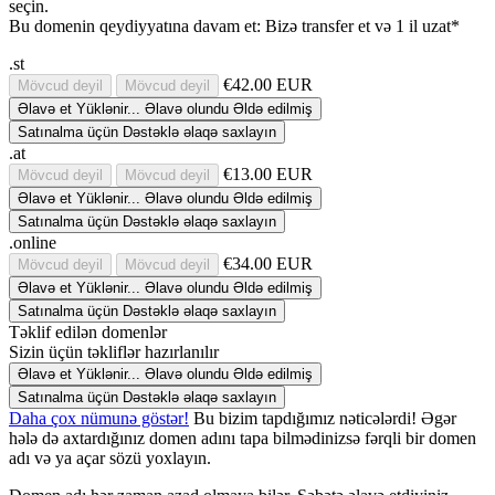
seçin.
Bu domenin qeydiyyatına davam et:
Bizə transfer et və 1 il uzat*
.st
€42.00 EUR
Mövcud deyil
Mövcud deyil
Əlavə et
Yüklənir...
Əlavə olundu
Əldə edilmiş
Satınalma üçün Dəstəklə əlaqə saxlayın
.at
€13.00 EUR
Mövcud deyil
Mövcud deyil
Əlavə et
Yüklənir...
Əlavə olundu
Əldə edilmiş
Satınalma üçün Dəstəklə əlaqə saxlayın
.online
€34.00 EUR
Mövcud deyil
Mövcud deyil
Əlavə et
Yüklənir...
Əlavə olundu
Əldə edilmiş
Satınalma üçün Dəstəklə əlaqə saxlayın
Təklif edilən domenlər
Sizin üçün təkliflər hazırlanılır
Əlavə et
Yüklənir...
Əlavə olundu
Əldə edilmiş
Satınalma üçün Dəstəklə əlaqə saxlayın
Daha çox nümunə göstər!
Bu bizim tapdığımız nəticələrdi! Əgər
hələ də axtardığınız domen adını tapa bilmədinizsə fərqli bir domen
adı və ya açar sözü yoxlayın.