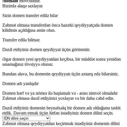
:domain
mövcuddur.
Bizimlə əlaqə saxlayın
Sizin domen transfer edilə bilər
Zəhmət olmasa transferdən öncə hazırki qeydiyyatçıda domen
kilidinin açıldığına əmin olun.
Transfer edilə bilməz
Daxil etdiyiniz domen qeydiyyat üçün görünmür.
Əgər domen yeni qeydiyyatdan keçibsə, bir müddət sonra yenidən
sınamağınız tövsiyyə olunur.
Bundan əlavə, bu domenin qeydiyyatı üçün axtarış edə bilərsiniz.
Domen adı yanlışdır
Domen hərf və ya nömrə ilə başlamalı və
-
arası simvol olmalıdır
Zəhmət olmasa daxil etdiyinizi yoxlayın və bir daha cəhd edin.
Daxil etdiyiniz domenin beynəlxalq bir domen adı olduğunu təsbit
etdik. Davam etmək üçün lütfən istədiyiniz domen dilini seçin.
Zəhmət olmasa qeydiyyatdan keçirtmək istədiyiniz domenin dilini