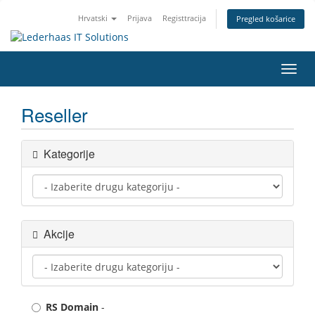
Hrvatski
Prijava
Registtracija
Pregled košarice
Preba
navig
Reseller
Kategorije
Akcije
RS Domain
-