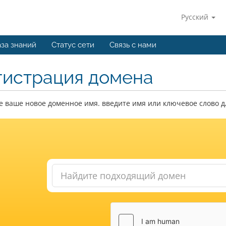
Русский
за знаний
Статус сети
Связь с нами
гистрация домена
 ваше новое доменное имя. введите имя или ключевое слово д