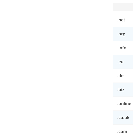
.net
.org
.info
.eu
.de
.biz
.online
.co.uk
.com